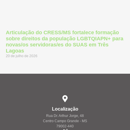
Articulação do CRESS/MS fortalece formação
sobre direitos da população LGBTQIAPN+ para
novas/os servidoras/es do SUAS em Três
Lagoas
20 de julho de 2026
Localização
Rua Dr. Arthur Jorge, 48
Centro Campo Grande - MS
79002-440