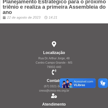
Planejamento Estratégico para o próximo
triênio e realiza a primeira Assembleia do
ano
22 de agosto de 2023
14:21
Localização
Rua Dr. Arthur Jorge, 48
Centro Campo Grande - MS
79002-440
Contato
(67) 3321-3657
cress@cress-ms.org.br
Atendimento