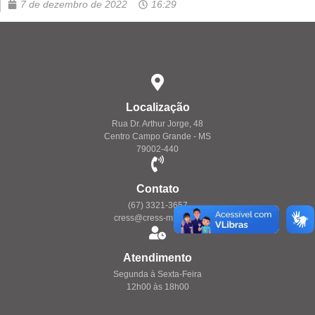
7 de dezembro de 2022
16:29
Localização
Rua Dr. Arthur Jorge, 48
Centro Campo Grande - MS
79002-440
Contato
(67) 3321-3657
cress@cress-ms.org.br
Atendimento
Segunda à Sexta-Feira
12h00 às 18h00