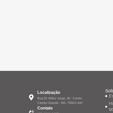
Sob
Localização
Es
Rua Dr. Arthur Jorge, 48 - Centro
Campo Grande - MS -79002-440
Hi
Contato
M