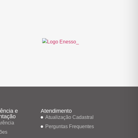
ência e
Atendimento
ntação
Atualização Cadastral
rência
Perguntas Frequentes
ões