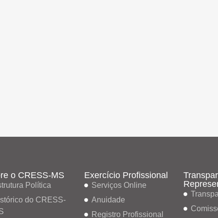
re o CRESS-MS
Exercício Profissional
Transpar
Represe
trutura Política
Serviços Online
Transpa
stórico do CRESS-
Anuidade
Comiss
S
Registro Profissional