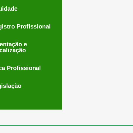
uidade
istro Profissional
entação e
calização
ca Profissional
islação