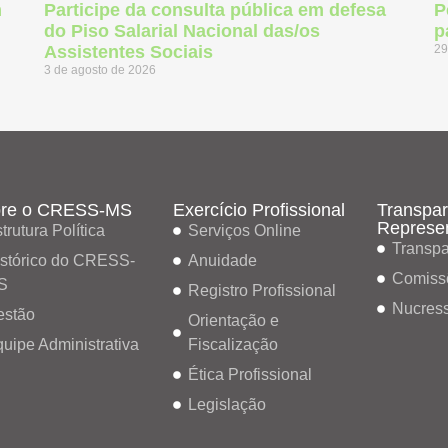
m
Participe da consulta pública em defesa
P
do Piso Salarial Nacional das/os
p
Assistentes Sociais
29
3 de agosto de 2026
re o CRESS-MS
Exercício Profissional
Transpar
Represe
trutura Política
Serviços Online
Transpa
stórico do CRESS-
Anuidade
Comiss
S
Registro Profissional
Nucres
estão
Orientação e
uipe Administrativa
Fiscalização
Ética Profissional
Legislação