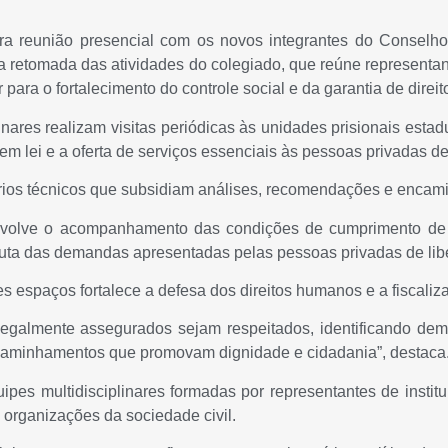
ra reunião presencial com os novos integrantes do Conselh
retomada das atividades do colegiado, que reúne representant
r para o fortalecimento do controle social e da garantia de direit
inares realizam visitas periódicas às unidades prisionais esta
em lei e a oferta de serviços essenciais às pessoas privadas de
tórios técnicos que subsidiam análises, recomendações e enca
volve o acompanhamento das condições de cumprimento de pe
escuta das demandas apresentadas pelas pessoas privadas de li
espaços fortalece a defesa dos direitos humanos e a fiscali
os legalmente assegurados sejam respeitados, identificando 
caminhamentos que promovam dignidade e cidadania”, destaca
ipes multidisciplinares formadas por representantes de institu
e organizações da sociedade civil.