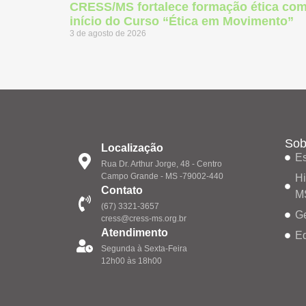
CRESS/MS fortalece formação ética co
início do Curso “Ética em Movimento”
3 de agosto de 2026
Sob
Localização
Es
Rua Dr. Arthur Jorge, 48 - Centro
Campo Grande - MS -79002-440
Hi
Contato
M
(67) 3321-3657
G
cress@cress-ms.org.br
Atendimento
Eq
Segunda à Sexta-Feira
12h00 às 18h00