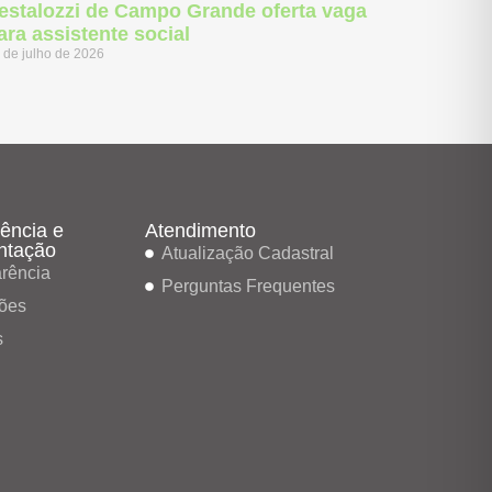
estalozzi de Campo Grande oferta vaga
ara assistente social
 de julho de 2026
ência e
Atendimento
ntação
Atualização Cadastral
rência
Perguntas Frequentes
ões
s