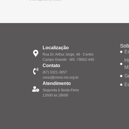
Sob
Localização
Es
Rua Dr. Arthur Jorge, 48 - Centro
Campo Grande - MS -79002-440
Hi
Contato
M
(67) 3321-3657
G
cress@cress-ms.org.br
Atendimento
Eq
Segunda à Sexta-Feira
12h00 às 18h00