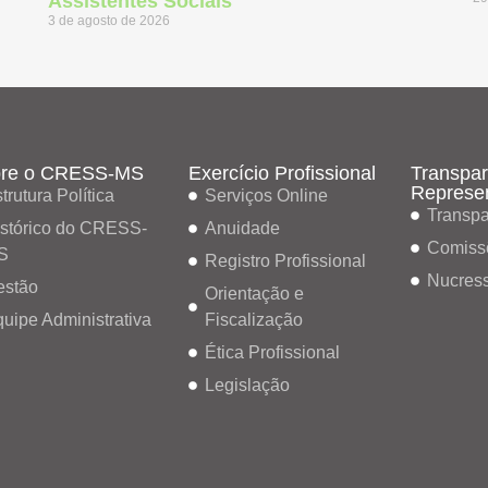
Assistentes Sociais
3 de agosto de 2026
re o CRESS-MS
Exercício Profissional
Transpar
Represe
trutura Política
Serviços Online
Transpa
stórico do CRESS-
Anuidade
Comiss
S
Registro Profissional
Nucres
estão
Orientação e
uipe Administrativa
Fiscalização
Ética Profissional
Legislação