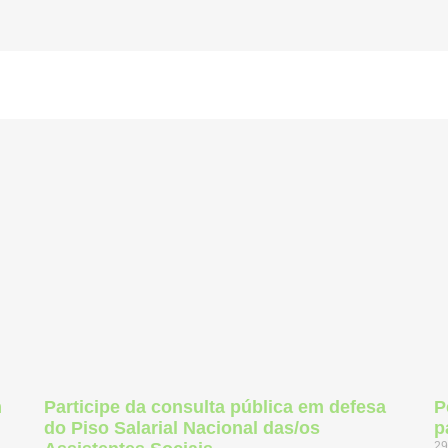
m
Participe da consulta pública em defesa
P
do Piso Salarial Nacional das/os
p
29