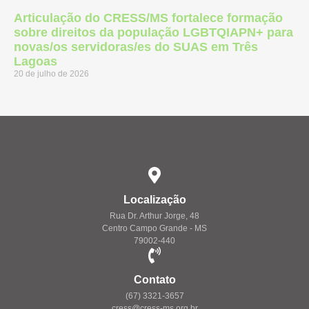
Articulação do CRESS/MS fortalece formação
sobre direitos da população LGBTQIAPN+ para
novas/os servidoras/es do SUAS em Três
Lagoas
20 de julho de 2026
Localização
Rua Dr. Arthur Jorge, 48
Centro Campo Grande - MS
79002-440
Contato
(67) 3321-3657
cress@cress-ms.org.br