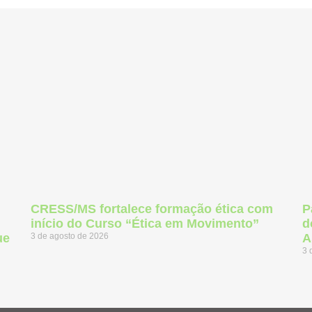
CRESS/MS fortalece formação ética com
P
início do Curso “Ética em Movimento”
d
ue
3 de agosto de 2026
A
3 