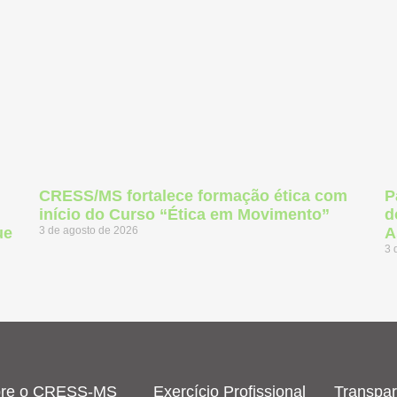
CRESS/MS fortalece formação ética com
P
início do Curso “Ética em Movimento”
d
ue
3 de agosto de 2026
A
3 
re o CRESS-MS
Exercício Profissional
Transpar