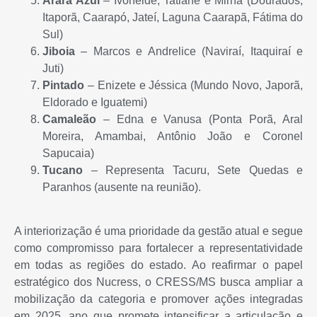
Arara Azul
– Ivoneide, Tatiane e Mirna (Dourados,
Itaporã, Caarapó, Jateí, Laguna Caarapã, Fátima do
Sul)
Jiboia
– Marcos e Andrelice (Naviraí, Itaquiraí e
Juti)
Pintado
– Enizete e Jéssica (Mundo Novo, Japorã,
Eldorado e Iguatemi)
Camaleão
– Edna e Vanusa (Ponta Porã, Aral
Moreira, Amambai, Antônio João e Coronel
Sapucaia)
Tucano
– Representa Tacuru, Sete Quedas e
Paranhos (ausente na reunião).
A interiorização é uma prioridade da gestão atual e segue
como compromisso para fortalecer a representatividade
em todas as regiões do estado. Ao reafirmar o papel
estratégico dos Nucress, o CRESS/MS busca ampliar a
mobilização da categoria e promover ações integradas
em 2025, ano que promete intensificar a articulação e