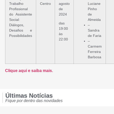
Trabalho
Centro
agosto
Luciane
Profissional
de
Pinho
do Assistente
2024
de
Social:
Almeida
das
Diálogos,
–
19:00
Desafios e
Sandra
às
Possibilidades
de Faria
22:00
–
Carmem
Ferreira
Barbosa
Clique aqui e saiba mais.
Últimas Notícias
Fique por dentro das novidades