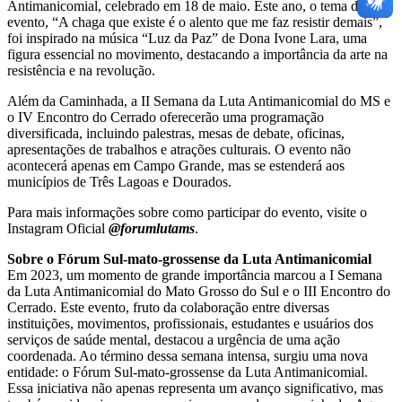
Antimanicomial, celebrado em 18 de maio. Este ano, o tema do
evento, “A chaga que existe é o alento que me faz resistir demais”,
foi inspirado na música “Luz da Paz” de Dona Ivone Lara, uma
figura essencial no movimento, destacando a importância da arte na
resistência e na revolução.
Além da Caminhada, a II Semana da Luta Antimanicomial do MS e
o IV Encontro do Cerrado oferecerão uma programação
diversificada, incluindo palestras, mesas de debate, oficinas,
apresentações de trabalhos e atrações culturais. O evento não
acontecerá apenas em Campo Grande, mas se estenderá aos
municípios de Três Lagoas e Dourados.
Para mais informações sobre como participar do evento, visite o
Instagram Oficial
@forumlutams
.
Sobre o Fórum Sul-mato-grossense da Luta Antimanicomial
Em 2023, um momento de grande importância marcou a I Semana
da Luta Antimanicomial do Mato Grosso do Sul e o III Encontro do
Cerrado. Este evento, fruto da colaboração entre diversas
instituições, movimentos, profissionais, estudantes e usuários dos
serviços de saúde mental, destacou a urgência de uma ação
coordenada. Ao término dessa semana intensa, surgiu uma nova
entidade: o Fórum Sul-mato-grossense da Luta Antimanicomial.
Essa iniciativa não apenas representa um avanço significativo, mas