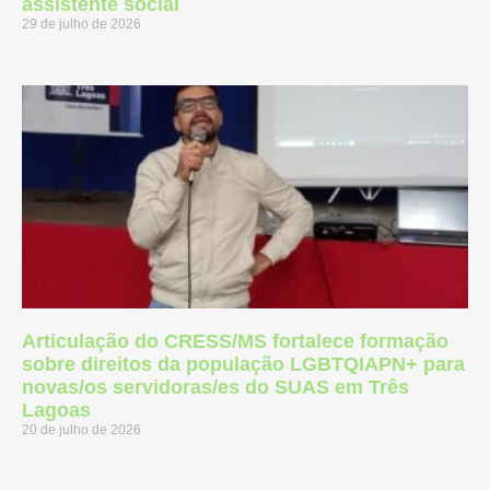
assistente social
29 de julho de 2026
Articulação do CRESS/MS fortalece formação
sobre direitos da população LGBTQIAPN+ para
novas/os servidoras/es do SUAS em Três
Lagoas
20 de julho de 2026