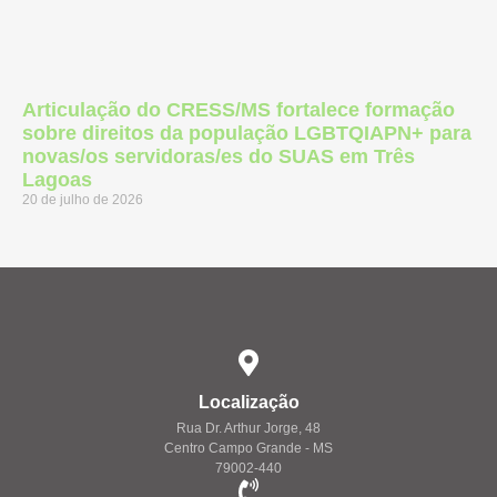
Articulação do CRESS/MS fortalece formação
sobre direitos da população LGBTQIAPN+ para
novas/os servidoras/es do SUAS em Três
Lagoas
20 de julho de 2026
Localização
Rua Dr. Arthur Jorge, 48
Centro Campo Grande - MS
79002-440