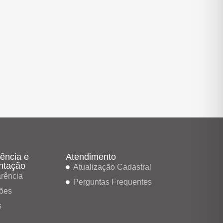
ência e
Atendimento
ntação
Atualização Cadastral
rência
Perguntas Frequentes
ões
s