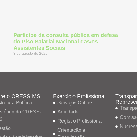
Participe da consulta pública em defesa
m
do Piso Salarial Nacional das/os
Assistentes Sociais
3 de agosto de 2026
re o CRESS-MS
Exercício Profissional
Transpar
Represe
trutura Política
Serviços Online
Transpa
stórico do CRESS-
Anuidade
Comiss
S
Registro Profissional
Nucres
estão
Orientação e