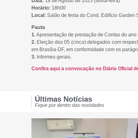
Data:
18 de Agosto de 2023 (sexta-feira)
Horário:
18h00
Local:
Salão de festa do Cond. Edifício Garde
Pauta
1.
Apresentação de prestação de Contas do ano 
2.
Eleição dos 05 (cinco) delegados com respec
em Brasília-DF, em conformidade com os parágr
3.
Informes gerais.
Confira aqui a convocação no Diário Oficial d
Últimas Notícias
Fique por dentro das novidades