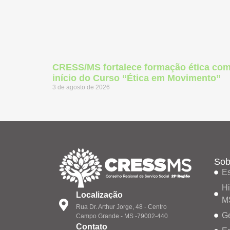
CRESS/MS fortalece formação ética co
início do Curso “Ética em Movimento”
3 de agosto de 2026
Sob
Es
Hi
Localização
M
Rua Dr. Arthur Jorge, 48 - Centro
G
Campo Grande - MS -79002-440
Contato