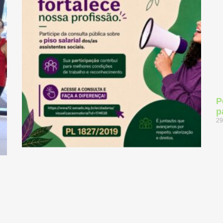
P
p
29