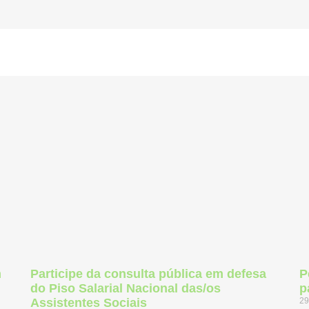
m
Participe da consulta pública em defesa
P
do Piso Salarial Nacional das/os
p
Assistentes Sociais
29