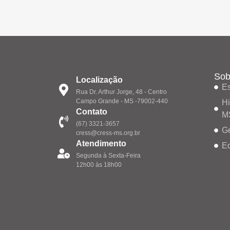
Sob
Localização
Es
Rua Dr. Arthur Jorge, 48 - Centro
Campo Grande - MS -79002-440
Hi
Contato
M
(67) 3321-3657
G
cress@cress-ms.org.br
Atendimento
Eq
Segunda à Sexta-Feira
12h00 às 18h00