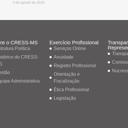
3 de agosto de 2026
re o CRESS-MS
Exercício Profissional
Transpar
Represe
trutura Política
Serviços Online
Transpa
stórico do CRESS-
Anuidade
Comiss
S
Registro Profissional
Nucres
estão
Orientação e
uipe Administrativa
Fiscalização
Ética Profissional
Legislação