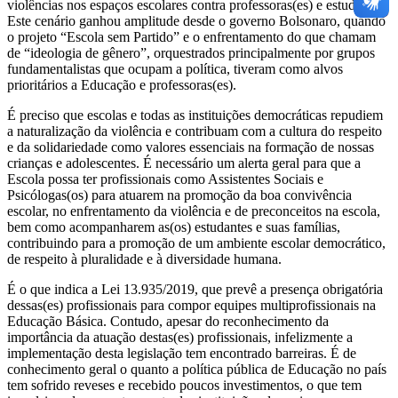
violências nos espaços escolares contra professoras(es) e estudantes.
Este cenário ganhou amplitude desde o governo Bolsonaro, quando
o projeto “Escola sem Partido” e o enfrentamento do que chamam
de “ideologia de gênero”, orquestrados principalmente por grupos
fundamentalistas que ocupam a política, tiveram como alvos
prioritários a Educação e professoras(es).
É preciso que escolas e todas as instituições democráticas repudiem
a naturalização da violência e contribuam com a cultura do respeito
e da solidariedade como valores essenciais na formação de nossas
crianças e adolescentes. É necessário um alerta geral para que a
Escola possa ter profissionais como Assistentes Sociais e
Psicólogas(os) para atuarem na promoção da boa convivência
escolar, no enfrentamento da violência e de preconceitos na escola,
bem como acompanharem as(os) estudantes e suas famílias,
contribuindo para a promoção de um ambiente escolar democrático,
de respeito à pluralidade e à diversidade humana.
É o que indica a Lei 13.935/2019, que prevê a presença obrigatória
dessas(es) profissionais para compor equipes multiprofissionais na
Educação Básica. Contudo, apesar do reconhecimento da
importância da atuação destas(es) profissionais, infelizmente a
implementação desta legislação tem encontrado barreiras. É de
conhecimento geral o quanto a política pública de Educação no país
tem sofrido reveses e recebido poucos investimentos, o que tem