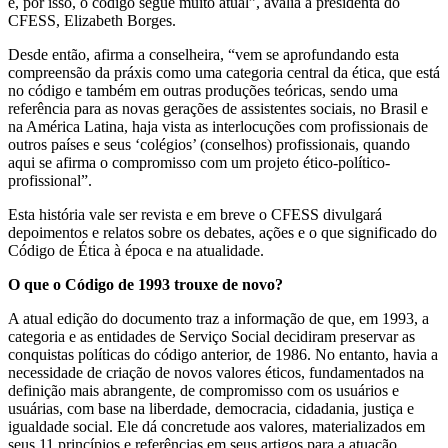
e, por isso, o código segue muito atual”, avalia a presidenta do
CFESS, Elizabeth Borges.
Desde então, afirma a conselheira, “vem se aprofundando esta
compreensão da práxis como uma categoria central da ética, que está
no código e também em outras produções teóricas, sendo uma
referência para as novas gerações de assistentes sociais, no Brasil e
na América Latina, haja vista as interlocuções com profissionais de
outros países e seus ‘colégios’ (conselhos) profissionais, quando
aqui se afirma o compromisso com um projeto ético-político-
profissional”.
Esta história vale ser revista e em breve o CFESS divulgará
depoimentos e relatos sobre os debates, ações e o que significado do
Código de Ética à época e na atualidade.
O que o Código de 1993 trouxe de novo?
A atual edição do documento traz a informação de que, em 1993, a
categoria e as entidades de Serviço Social decidiram preservar as
conquistas políticas do código anterior, de 1986. No entanto, havia a
necessidade de criação de novos valores éticos, fundamentados na
definição mais abrangente, de compromisso com os usuários e
usuárias, com base na liberdade, democracia, cidadania, justiça e
igualdade social. Ele dá concretude aos valores, materializados em
seus 11 princípios e referências em seus artigos para a atuação