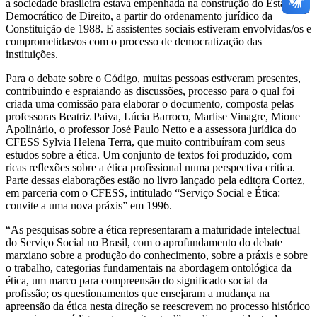
a sociedade brasileira estava empenhada na construção do Estado
Democrático de Direito, a partir do ordenamento jurídico da
Constituição de 1988. E assistentes sociais estiveram envolvidas/os e
comprometidas/os com o processo de democratização das
instituições.
Para o debate sobre o Código, muitas pessoas estiveram presentes,
contribuindo e espraiando as discussões, processo para o qual foi
criada uma comissão para elaborar o documento, composta pelas
professoras Beatriz Paiva, Lúcia Barroco, Marlise Vinagre, Mione
Apolinário, o professor José Paulo Netto e a assessora jurídica do
CFESS Sylvia Helena Terra, que muito contribuíram com seus
estudos sobre a ética. Um conjunto de textos foi produzido, com
ricas reflexões sobre a ética profissional numa perspectiva crítica.
Parte dessas elaborações estão no livro lançado pela editora Cortez,
em parceria com o CFESS, intitulado “Serviço Social e Ética:
convite a uma nova práxis” em 1996.
“As pesquisas sobre a ética representaram a maturidade intelectual
do Serviço Social no Brasil, com o aprofundamento do debate
marxiano sobre a produção do conhecimento, sobre a práxis e sobre
o trabalho, categorias fundamentais na abordagem ontológica da
ética, um marco para compreensão do significado social da
profissão; os questionamentos que ensejaram a mudança na
apreensão da ética nesta direção se reescrevem no processo histórico