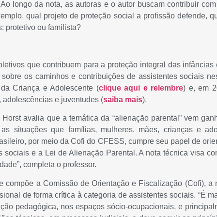
 Ao longo da nota, as autoras e o autor buscam contribuir co
emplo, qual projeto de proteção social a profissão defende, qu
: protetivo ou familista?
tivos que contribuem para a proteção integral das infâncias 
es sobre os caminhos e contribuições de assistentes sociais
 da Criança e Adolescente (
clique aqui e relembre
) e, em 
, adolescências e juventudes (
saiba mais
).
o Horst avalia que a temática da “alienação parental” vem g
 as situações que famílias, mulheres, mães, crianças e ado
sileiro, por meio da Cofi do CFESS, cumpre seu papel de orient
es sociais e a Lei de Alienação Parental. A nota técnica visa c
ade”, completa o professor.
compõe a Comissão de Orientação e Fiscalização (Cofi), a n
ssional de forma crítica à categoria de assistentes sociais. “É 
tação pedagógica, nos espaços sócio-ocupacionais, e principal