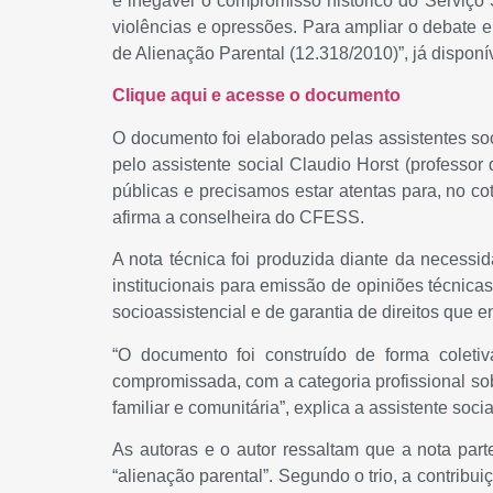
é inegável o compromisso histórico do Serviço 
violências e opressões. Para ampliar o debate e
de Alienação Parental (12.318/2010)”, já disponív
Clique aqui e acesse o documento
O documento foi elaborado pelas assistentes s
pelo assistente social Claudio Horst (professo
públicas e precisamos estar atentas para, no co
afirma a conselheira do CFESS.
A nota técnica foi produzida diante da necessida
institucionais para emissão de opiniões técnic
socioassistencial e de garantia de direitos que 
“O documento foi construído de forma coleti
compromissada, com a categoria profissional sob
familiar e comunitária”, explica a assistente soc
As autoras e o autor ressaltam que a nota part
“alienação parental”. Segundo o trio, a contribu