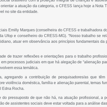
Social brasileiro com a proteção integral de crianças e adole
 orientar a atuação da categoria, o CFESS lança hoje a Nota Té
el no site da entidade.
ociais Emilly Marques (conselheira do CFESS e trabalhadora d
r da Ufop e conselheiro do CRESS-MG). “Nosso trabalho se rel
tidiano, atuar em observância aos princípios fundamentais da
de de trazer reflexões e orientações para o trabalho profissio
as em processos judiciais em que há alegação de “alienação 
envolvem essa temática.
va, agregando a contribuição de pesquisadores/as que têm 
re violência doméstica, família e alienação parental, temas f
ial Edna Rocha.
e do pressuposto de que não há, na atuação profissional, a 
ição de assistentes sociais deve estar voltada para a análise 