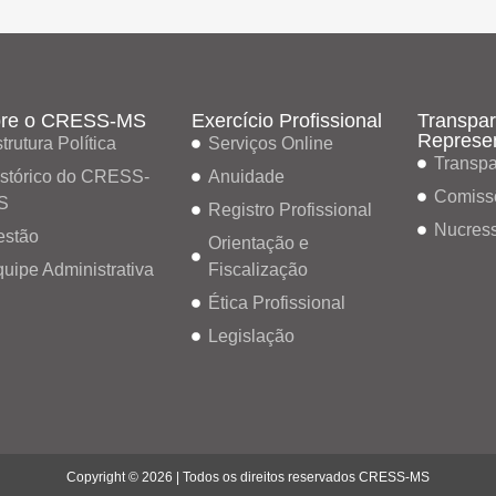
re o CRESS-MS
Exercício Profissional
Transpar
Represe
trutura Política
Serviços Online
Transpa
stórico do CRESS-
Anuidade
Comiss
S
Registro Profissional
Nucres
estão
Orientação e
uipe Administrativa
Fiscalização
Ética Profissional
Legislação
Copyright © 2026 | Todos os direitos reservados CRESS-MS