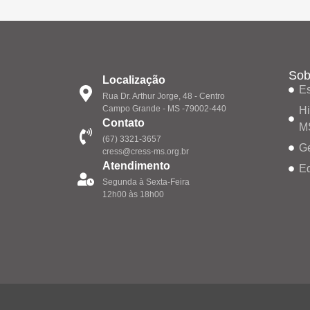
Sob
Localização
Es
Rua Dr. Arthur Jorge, 48 - Centro
Campo Grande - MS -79002-440
Hi
Contato
M
(67) 3321-3657
G
cress@cress-ms.org.br
Atendimento
Eq
Segunda à Sexta-Feira
12h00 às 18h00